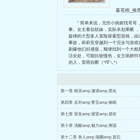
暮苍梧_推
上你
快穿之
" 简单来说，兄控小病娇找哥
事。女主看似软妹，实际杀划果断 ，
旋律的大型多人冒险探索型游戏，由
事故，莉莉安穿越到一个完全与游戏
刷爆他们好感值，顺便找到一个大粗腿，帮
洁全处，可能比较慢热，女主病娇抖
勿入，雷萌自断（*/∇＼*）
第一章 精灵amp;邀请amp;黑化
第四章 反对amp;誓言amp;催眠
第七章 室友amp;寝室amp;朋友
第十章 清醒amp;魅力amp;测谎
第十二章 兽人amp;项圈amp;原石