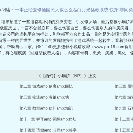
荐阅读：
一本正经去修仙
国民大叔么么哒
白月光拯救系统[快穿]
非同类
老攻在手[快穿]
神豪丹修穿书成O
宇宙级宠爱
快穿之吸血鬼拯救男配
哥，结果招惹了一些甩都甩不掉的痴汉变态，引发修罗场，最后都被小病娇
极度厌世，一言不合就崩坏，要么伤害自己，要么伤害别人的乖戾病娇。——
迪诺公司的虚拟平台为框架，和联邦军方合作出品，目的是为实现全民的
背景一样的异世界，并惊讶的发现她携带了游戏系统一起转生，看着那些和
助自己回家。(◍ ′꒳` ◍)更多连载小说请收藏：www.po-18.co
S，有心理疾病（回避型依恋人格），内容有骨科，忠犬，病娇，黑化，偏
《【西幻】小病娇（NP）》正文
第二章 游戏amp;使魔amp;回忆
第三章 属性
第五章 痴迷amp;卷轴amp;地
第六章 城堡
第八章 教室amp;信仰amp;知识
第九章 石像
第十一章 狮耳amp;觉醒amp;祭坛
第十二章 兽
第十四章 请假amp;老师amp;签字
第十五章 恶