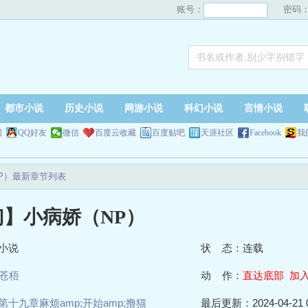
账号：
密码
都市小说
历史小说
网游小说
科幻小说
言情小说
网
QQ好友
微信
百度云收藏
百度贴吧
天涯社区
Facebook
我
P）最新章节列表
幻】小病娇（NP）
小说
状 态：连载
苍梧
动 作：
直达底部
加
第十九章麻烦amp;开始amp;撸猫
最后更新：2024-04-21 0