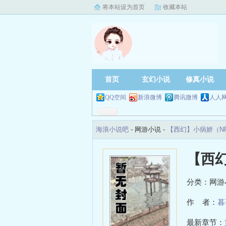
将本站设为首页
收藏本站
首页
玄幻小说
修真小说
QQ空间
新浪微博
腾讯微博
人人
海浪小说吧
- 网游小说 -
【西幻】小病娇（N
【西
分类：网游
作 者：
暮
最新章节：