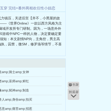
互穿 完结+番外
两相欢
任性小妞恋
冬日树
你就非要惹我喜欢（1V1 H）
武力镇压，关进后宫【并不，小黑屋的故
《世界Online》一款以西方风格为主
脑域开发所专门研制。因为，一场意外外
游戏中NPC一样的人物，决定要确定要
m食用须知：本文剧情NP向，主角控，男主高
执，囚禁，微SM，修罗场等情节，不喜
amp;骑士amp;女神
amp;巫师amp;鲜红
amp;弑神amp;制造
人amp;身份amp;拍买
意amp;痛苦amp;招惹