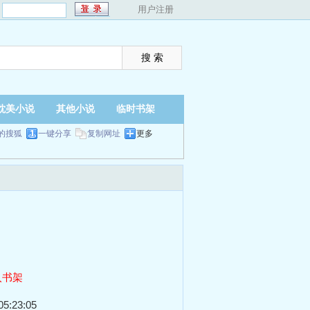
：
用户注册
耽美小说
其他小说
临时书架
的搜狐
一键分享
复制网址
更多
入书架
5:23:05