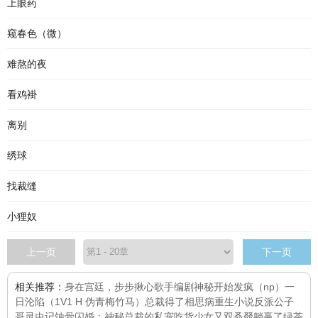
上眼药
窥春色（微）
难熬的夜
看鸡褂
离别
绣球
找裁缝
小狸奴
上一页
下一页
相关推荐：
身在宫廷，步步揪心
歌手
编剧神秘
开始发疯（np）
一
日沦陷（1V1 H 伪青梅竹马）
总裁得了相思病
重生小说反派公子
哥
灵虫记
蚀骨闪婚：神秘总裁的私宠
吃货少女又双叒叕躺赢了
绿茶