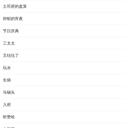
土司府的盘算
抑郁的宵夜
节日庆典
三太太
又结仇了
玩水
生病
马锅头
入府
听赞哈