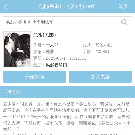
允相(民国） 目录 (共129章)
首页
允相(民国）
作者：
十六郎
分类：其他小说
状态：连载
字数：432851
更新：2023-06-14 10:26:35
最新：
风起云涌四
开始阅读
加入书架
手机简介
云少爷：叫舅舅。月小姐：你是不是傻？各位放心，我没坑，先前是
爬不上来，这个在另外的网站有清水版的。为了不不迷路大家可以加
一下977101700云开的后花园宝子们，我在豆瓣参加拉力赛，需要你
们的支持。下载豆瓣，搜十六郎，娜迦。谢谢各位 【微信公众号：十
六郎 。】